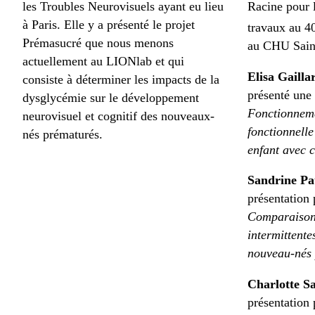
les Troubles Neurovisuels ayant eu lieu
Racine pour l
à Paris. Elle y a présenté le projet
travaux au 4
Prémasucré que nous menons
au CHU Saint
actuellement au LIONlab et qui
Elisa Gailla
consiste à déterminer les impacts de la
présenté une 
dysglycémie sur le développement
Fonctionnemen
neurovisuel et cognitif des nouveaux-
fonctionnelle
nés prématurés.
enfant avec c
Sandrine P
présentation p
Comparaison
intermittente
nouveau-nés 
Charlotte S
présentation p