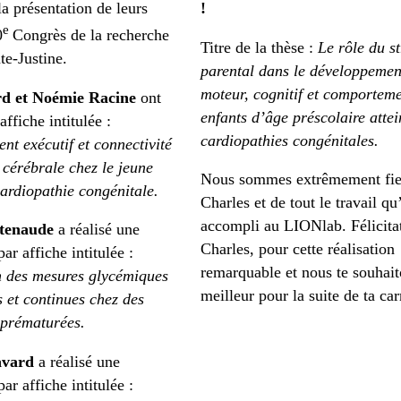
a présentation de leurs
!
e
0
Congrès de la recherche
Titre de la thèse :
Le rôle du st
e-Justine.
parental dans le développemen
moteur, cognitif et comporteme
rd et Noémie Racine
ont
enfants d’âge préscolaire attei
affiche intitulée :
cardiopathies congénitales.
t exécutif et connectivité
 cérébrale chez le jeune
Nous sommes extrêmement fie
ardiopathie congénitale.
Charles et de tout le travail qu’
accompli au LIONlab. Félicita
atenaude
a réalisé une
Charles, pour cette réalisation
ar affiche intitulée :
remarquable et nous te souhait
 des mesures glycémiques
meilleur pour la suite de ta car
s et continues chez des
prématurées.
avard
a réalisé une
ar affiche intitulée :