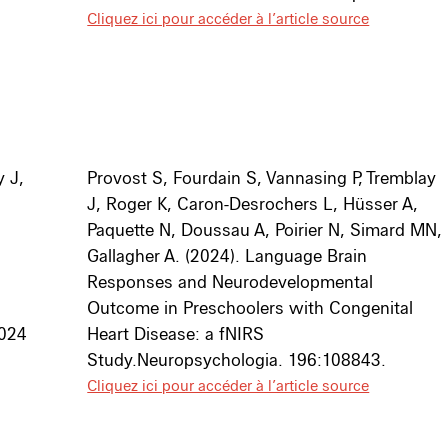
Cliquez ici pour accéder à l’article source
y J,
Provost S, Fourdain S, Vannasing P, Tremblay
J, Roger K, Caron-Desrochers L, Hüsser A,
Paquette N, Doussau A, Poirier N, Simard MN,
o
Gallagher A. (2024).
Language Brain
Responses and Neurodevelopmental
Outcome in Preschoolers with Congenital
2024
Heart Disease: a fNIRS
Study.
Neuropsychologia
. 196:108843.
Cliquez ici pour accéder à l’article source