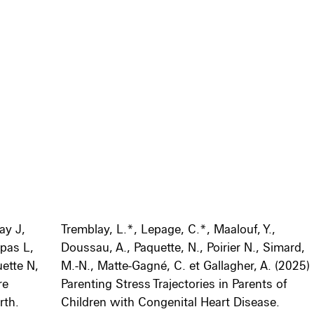
ay J,
Tremblay, L.*, Lepage, C.*, Maalouf, Y.,
tpas L,
Doussau, A., Paquette, N., Poirier N., Simard,
uette N,
M.-N., Matte-Gagné, C. et Gallagher, A.
(2025)
re
Parenting Stress Trajectories in Parents of
rth.
Children with Congenital Heart Disease.