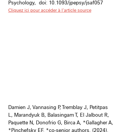
Psychology,
doi:
10.1093/jpepsy/jsaf057
Cliquez ici pour accéder à l’article source
Damien J, Vannasing P, Tremblay J, Petitpas
L, Marandyuk B, Balasingam T, El Jalbout R,
Paquette N, Donofrio G, Birca A, *Gallagher A,
*Pinchefsky EF. *co-senior authors. (2024).