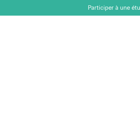
Participer à une ét
Le laboratoire
L’équipe
Les projets