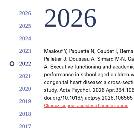
2026
2026
2025
2024
2023
Maalouf Y
,
Paquette N
,
Gaudet I
, Berna
Pelletier J, Doussau A, Simard M-N,
Ga
2022
A
. Executive functioning and academi
performance in school-aged children w
2021
congenital heart disease: a cross-sect
2020
study. Acta Psychol. 2026 Apr;264:10
doi.org/10.1016/j.actpsy.2026.106565
2019
Cliquez ici pour accéder à l’article source
2018
2017