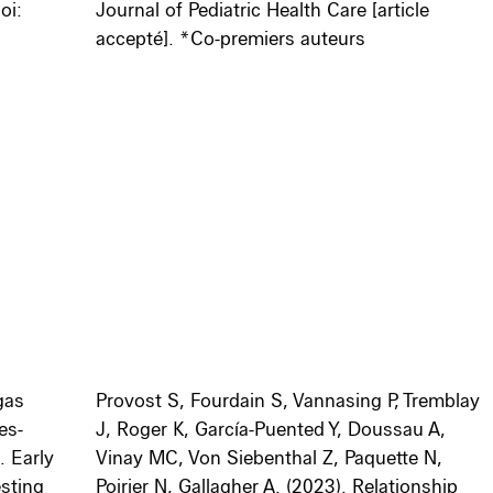
oi:
Journal of Pediatric Health Care
[article
accepté].
*Co-premiers auteurs
gas
Provost S, Fourdain S, Vannasing P, Tremblay
es-
J, Roger K, García-Puented Y, Doussau A,
. Early
Vinay MC, Von Siebenthal Z, Paquette N,
esting
Poirier N, Gallagher A. (2023). Relationship