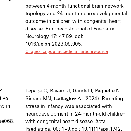
between 4-month functional brain network
i:
topology and 24-month neurodevelopmental
outcome in children with congenital heart
disease. European Journal of Paediatric
Neurology 47: 47-59. doi:
1016/j.ejpn.2023.09.005.
Cliquez ici pour accéder à l’article source
,
Lepage C, Bayard J, Gaudet I, Paquette N,
tive
Simard MN,
Gallagher A
. (2024). Parenting
ns in
stress in infancy was associated with
neurodevelopment in 24-month-old children
sae068.
with congenital heart disease. Acta
Paediatrica. 00: 1–9.doi: 10.1111/apa.1742.