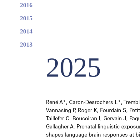
2016
2015
2014
2013
2025
René A*, Caron-Desrochers L*, Trembl
Vannasing P, Roger K, Fourdain S, Peti
Taillefer C, Boucoiran I, Gervain J, Paq
Gallagher A. Prenatal linguistic exposu
shapes language brain responses at bi