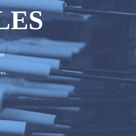
LES
ne
es.