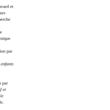
avard et
urs
herche
de
émique
tion par
 enfants
n par
f et
le
le.