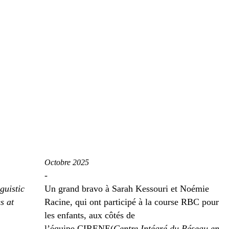
Octobre 2025
-
guistic
Un grand bravo à Sarah Kessouri et Noémie
s at
Racine, qui ont participé à la course RBC pour
les enfants, aux côtés de
l’équipe CIRENE(
Centre Intégré du Réseau en