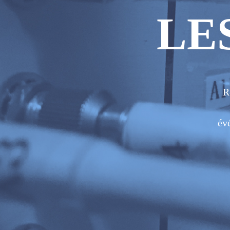
LE
R
év