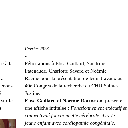
Février 2026
-
é à la
Félicitations à Elisa Gaillard, Sandrine
Patenaude, Charlotte Savard et Noémie
 a
Racine pour la présentation de leurs travaux au
menons
40
e
Congrès de la recherche au CHU Sainte-
à
Justine.
sur le
Elisa Gaillard et Noémie Racine
ont présenté
s
une affiche intitulée :
Fonctionnement exécutif et
connectivité fonctionnelle cérébrale chez le
jeune enfant avec cardiopathie congénitale.