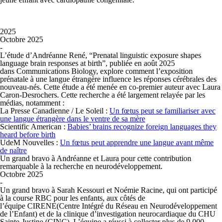
2025
Octobre 2025
-
L’étude d’Andréanne René,
“Prenatal linguistic exposure shapes
language brain responses at birth”
, publiée en août 2025
dans
Communications Biology
, explore comment l’exposition
prénatale à une langue étrangère influence les réponses cérébrales des
nouveau-nés. Cette étude a été menée en co‑premier auteur avec Laura
Caron-Desrochers. Cette recherche a été largement relayée par les
médias, notamment :
La Presse Canadienne / Le Soleil
:
Un fœtus peut se familiariser avec
une langue étrangère dans le ventre de sa mère
Scientific American
:
Babies’ brains recognize foreign languages they
heard before birth
UdeM Nouvelles
:
Un fœtus peut apprendre une langue avant même
de naître
Un grand bravo à Andréanne et Laura pour cette contribution
remarquable à la recherche en neurodéveloppement.
Octobre 2025
-
Un grand bravo à Sarah Kessouri et Noémie Racine, qui ont participé
à la course RBC pour les enfants, aux côtés de
l’équipe CIRENE(
Centre Intégré du Réseau en Neurodéveloppement
de l’Enfant
) et de la clinique d’investigation neurocardiaque du CHU
Sainte-Justine (CINC). L’équipe a réussi à collecter plus de 9 000