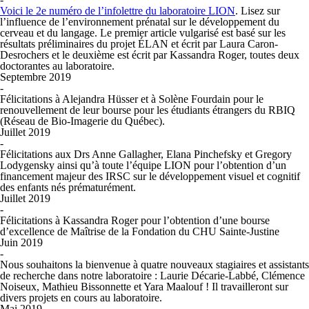
Voici le 2e numéro de l’infolettre du laboratoire LION
. Lisez sur
l’influence de l’environnement prénatal sur le développement du
cerveau et du langage. Le premier article vulgarisé est basé sur les
résultats préliminaires du projet ÉLAN et écrit par Laura Caron-
Desrochers et le deuxième est écrit par Kassandra Roger, toutes deux
doctorantes au laboratoire.
Septembre 2019
-
Félicitations à Alejandra Hüsser et à Solène Fourdain pour le
renouvellement de leur bourse pour les étudiants étrangers du RBIQ
(Réseau de Bio-Imagerie du Québec).
Juillet 2019
-
Félicitations aux Drs Anne Gallagher, Elana Pinchefsky et Gregory
Lodygensky ainsi qu’à toute l’équipe LION pour l’obtention d’un
financement majeur des IRSC sur le développement visuel et cognitif
des enfants nés prématurément.
Juillet 2019
-
Félicitations à Kassandra Roger pour l’obtention d’une bourse
d’excellence de Maîtrise de la Fondation du CHU Sainte-Justine
Juin 2019
-
Nous souhaitons la bienvenue à quatre nouveaux stagiaires et assistants
de recherche dans notre laboratoire : Laurie Décarie-Labbé, Clémence
Noiseux, Mathieu Bissonnette et Yara Maalouf ! Il travailleront sur
divers projets en cours au laboratoire.
Mai 2019