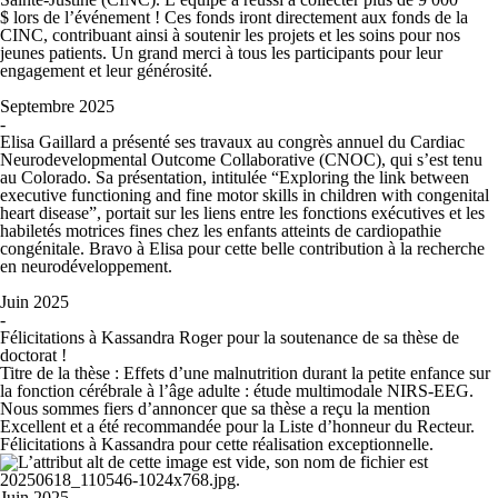
$ lors de l’événement ! Ces fonds iront directement aux fonds de la
CINC, contribuant ainsi à soutenir les projets et les soins pour nos
jeunes patients. Un grand merci à tous les participants pour leur
engagement et leur générosité.
Septembre 2025
-
Elisa Gaillard a présenté ses travaux au congrès annuel du
Cardiac
Neurodevelopmental Outcome Collaborative (CNOC)
, qui s’est tenu
au Colorado. Sa présentation, intitulée
“Exploring the link between
executive functioning and fine motor skills in children with congenital
heart disease”
, portait sur les liens entre les fonctions exécutives et les
habiletés motrices fines chez les enfants atteints de cardiopathie
congénitale. Bravo à Elisa pour cette belle contribution à la recherche
en neurodéveloppement.
Juin 2025
-
Félicitations à Kassandra Roger pour la soutenance de sa thèse de
doctorat !
Titre de la thèse :
Effets d’une malnutrition durant la petite enfance sur
la fonction cérébrale à l’âge adulte : étude multimodale NIRS‑EEG.
Nous sommes fiers d’annoncer que sa thèse a reçu la mention
Excellent et a été recommandée pour la Liste d’honneur du Recteur.
Félicitations à Kassandra pour cette réalisation exceptionnelle.
Juin 2025