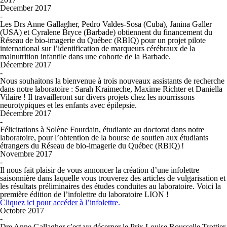
December 2017
-
Les Drs Anne Gallagher, Pedro Valdes-Sosa (Cuba), Janina Galler
(USA) et Cyralene Bryce (Barbade) obtiennent du financement du
Réseau de bio-imagerie du Québec (RBIQ) pour un projet pilote
international sur l’identification de marqueurs cérébraux de la
malnutrition infantile dans une cohorte de la Barbade.
Décembre 2017
-
Nous souhaitons la bienvenue à trois nouveaux assistants de recherche
dans notre laboratoire : Sarah Kraimeche, Maxime Richter et Daniella
Vilaire ! Il travailleront sur divers projets chez les nourrissons
neurotypiques et les enfants avec épilepsie.
Décembre 2017
-
Félicitations à Solène Fourdain, étudiante au doctorat dans notre
laboratoire, pour l’obtention de la bourse de soutien aux étudiants
étrangers du Réseau de bio-imagerie du Québec (RBIQ) !
Novembre 2017
-
Il nous fait plaisir de vous annoncer la création d’une infolettre
saisonnière dans laquelle vous trouverez des articles de vulgarisation et
les résultats préliminaires des études conduites au laboratoire. Voici la
première édition de l’infolettre du laboratoire LION !
Cliquez ici pour accéder à l’infolettre.
Octobre 2017
-
Dre Anne Gallagher s’est vu décerner le Prix Louise Rousselle Trottier