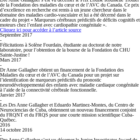
de la Fondation des maladies du cœur et de l’AVC du Canada. Ce prix
d’excellence en recherche est remis à un jeune chercheur dans le
domaine des maladies cardio-vasculaire et lui a été décerné dans le
cadre du projet « Marqueurs cérébraux prédictifs de déficits cognitifs et
moteurs chez l’enfant avec cardiopathie congénitale ».
Cliquez ici pour accéder à l’article source
Septembre 2017
-
Félicitations à Solène Fourdain, étudiante au doctorat de notre
laboratoire, pour l’obtention de la bourse de la Fondation du CHU
Sainte-Justine !
Mars 2017
-
Dr Anne Gallagher obtient un financement de la Fondation des
Maladies du cœur et de l’AVC du Canada pour un projet sur
l’identification de marqueurs prédictifs du pronostic
neurodéveloppemental des enfants avec maladie cardiaque congénitale
à l’aide de la connectivité cérébrale fonctionnelle.
Janvier 2017
-
Les Drs Anne Gallagher et Eduardo Martinez-Montes, du Centro de
Neurociencias de Cuba, obtiennent un nouveau financement conjoint
du FRQNT et du FRQS pour une courte mission scientifique Cuba-
Québec.
2016
14 octobre 2016
-
Dre Anne Gallagher s’est vu décerner le
Junior Investigator Award
de