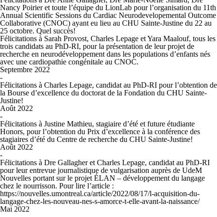
Nancy Poirier et toute l’équipe du LionLab pour l’organisation du
11th
Annual Scientific Sessions du Cardiac Neurodevelopemental Outcome
Collaborative
(CNOC) ayant eu lieu au CHU Sainte-Justine du 22 au
25 octobre. Quel succès!
Félicitations à Sarah Provost, Charles Lepage et Yara Maalouf, tous les
trois candidats au PhD-RI, pour la présentation de leur projet de
recherche en neurodéveloppement dans les populations d’enfants nés
avec une cardiopathie congénitale au CNOC.
Septembre 2022
-
Félicitations à Charles Lepage, candidat au PhD-RI pour l’obtention de
la Bourse d’excellence du doctorat de la Fondation du CHU Sainte-
Justine!
Août 2022
-
Félicitations à Justine Mathieu, stagiaire d’été et future étudiante
Honors, pour l’obtention du Prix d’excellence à la conférence des
stagiaires d’été du Centre de recherche du CHU Sainte-Justine!
Août 2022
-
Félicitations à Dre Gallagher et Charles Lepage, candidat au PhD-RI
pour leur entrevue journalistique de vulgarisation auprès de UdeM
Nouvelles portant sur le projet ÉLAN – développement du langage
chez le nourrisson. Pour lire l’article :
https://nouvelles.umontreal.ca/article/2022/08/17/l-acquisition-du-
langage-chez-les-nouveau-nes-s-amorce-t-elle-avant-la-naissance/
Mai 2022
-