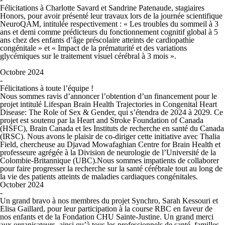
Félicitations à Charlotte Savard et Sandrine Patenaude, stagiaires
Honors, pour avoir présenté leur travaux lors de la journée scientifique
NeuroQAM, intitulée respectivement :
« Les troubles du sommeil à 3
ans et demi comme prédicteurs du fonctionnement cognitif global à 5
ans chez des enfants d’âge préscolaire atteints de cardiopathie
congénitale »
et
« Impact de la prématurité et des variations
glycémiques sur le traitement visuel cérébral à 3 mois »
.
Octobre 2024
-
Félicitations à toute l’équipe !
Nous sommes ravis d’annoncer l’obtention d’un financement pour le
projet intitulé
Lifespan Brain Health Trajectories in Congenital Heart
Disease: The Role of Sex & Gender
, qui s’étendra de 2024 à 2029. Ce
projet est soutenu par la Heart and Stroke Foundation of Canada
(HSFC), Brain Canada et les Instituts de recherche en santé du Canada
(IRSC). Nous avons le plaisir de co-diriger cette initiative avec Thalia
Field, chercheuse au Djavad Mowafaghian Centre for Brain Health et
professeure agrégée à la Division de neurologie de l’Université de la
Colombie-Britannique (UBC).Nous sommes impatients de collaborer
pour faire progresser la recherche sur la santé cérébrale tout au long de
la vie des patients atteints de maladies cardiaques congénitales.
October 2024
-
Un grand bravo à nos membres du projet Synchro, Sarah Kessouri et
Elisa Gaillard, pour leur participation à la course RBC en faveur de
nos enfants et de la Fondation CHU Sainte-Justine. Un grand merci
aux organisateurs, ainsi qu’à tous les professionnels de santé, familles