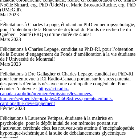
Noëlle Simard, erg. PhD (UdeM) et Marie Brossard-Racine, erg. PhD
(UMcGill).
Mai 2023
-
Félicitations à Charles Lepage, étudiant au PhD en neuropsychologie,
pour l’obtention de la Bourse de doctorat du Fonds de recherche du
Québec – Santé (FRQS) d’une durée de 4 ans!
Mars 2023
-
Félicitations à Charles Lepage, candidat au PhD-RI, pour l’obtention
de la Bourse d’engagement du Fonds d’amélioration à la vie étudiante
de l’Université de Montréal!
Mars 2023
-
Félicitations à Dre Gallagher et Charles Lepage, candidat au PhD-RI,
pour leur entrevue à ICI Radio-Canada portant sur le stress parental
des parents d’enfants nés avec une cardiopathie congénitale. Pour
écouter l’entrevue :
https://ici.radio-
canada.ca/ohdio/premiere/emissions/les-annees-
lumiere/segments/reportage/435668/stress-parents-enfants-
cardiopathie-developpement
Février 2023
-
Félicitations à Laurence Petitpas, étudiante à la maîtrise en
psychologie, pour le dépôt initial de son mémoire portant sur
l’activation cérébrale chez les nouveau-nés atteints d’encéphalopathie
hypoxique-ischémique à la suite de débalancements glycémiques
précoces!