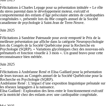
-
Félicitations à Charles Lepage pour sa présentation intitulée «
Le rôle
du stress parental dans le développement moteur, exécutif et
comportemental des enfants d’âge
préscolaire atteints de cardiopathies
congénitales
», présentée lors du 86
e
congrès annuel de la Société
canadienne de psychologie à Saint-Jean de Terre-Neuve.
Juin 2025
-
Félicitations à Sandrine Patenaude pour avoir remporté le Prix de la
meilleure présentation par affiche dans la catégorie Neuropsychologie
lors du Congrès de la Société Québécoise pour la Recherche en
Psychologie (SQRP). «
Variations glycémiques chez des nouveau-nés
prématurés et fonction visuelle à 3 mois »
. Un grand bravo pour cette
reconnaissance bien méritée.
Juin 2025
-
Félicitations à Andréanne René et Elisa Gaillard pour la présentation
de leurs travaux au Congrès annuel de la Société Québécoise pour la
Recherche en Psychologie (SQRP).
Andréanne René
:
L’impact d’une exposition linguistique prénatale sur
les réseaux langagiers à la naissance
.
Elisa Gaillard
:
Exploration des liens entre le fonctionnement exécutif
et la motricité chez des enfants avec une cardiopathie congénitale
.
Mai 2025