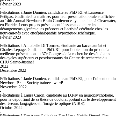
Février 2023
-
Félicitations à Janie Damien, candidate au PhD-RI, et Laurence
Petitpas, étudiante à la maîtrise, pour leur présentation orale et affichée
au 14th Annual Newborn Brain Conference ayant eu lieu à Clearwater,
en Floride. Leurs projets présentaient l’association entre les
dérangements glycémiques précoces et l’activité cérébrale chez les
nouveau-nés avec encéphalopathie hypoxique-ischémique.
Février 2023
-
Félicitations à Annabelle Di Tomaso, étudiante au baccalauréat et
Charles Lepage, étudiant au PhD-RI, pour l’obtention du prix de la
meilleure présentation au 37e Congrès de la recherche des étudiants
des cycles supérieurs et postdoctorants du Centre de recherche du
CHU Sainte-Justine!
2022
Décembre 2022
-
Félicitations à Janie Damien, candidate au PhD-RI, pour l’obtention du
Newborn Brain Society trainee award!
Novembre 2022
-
Félicitations à Laura Caron, candidate au D.Psy en neuropsychologie,
pour le dépôt final de sa thèse de doctorat portant sur le développement
des réseaux langagiers et l’imagerie optique (NIRS)!
Octobre 2022
-
Félicitations à Dre Anne Gallagher, Dre Marie-Noëlle Simard, Dre