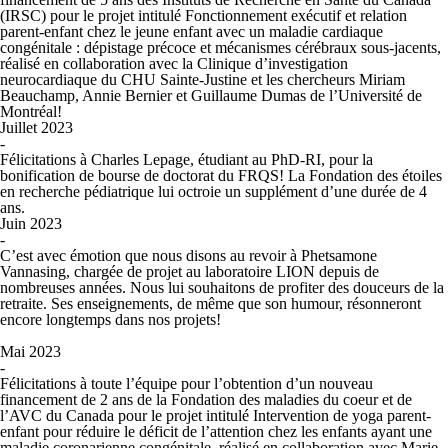
(IRSC) pour le projet intitulé
Fonctionnement exécutif et relation
parent-enfant chez le jeune enfant avec un maladie cardiaque
congénitale : dépistage précoce et mécanismes cérébraux sous-jacents
,
réalisé en collaboration avec la Clinique d’investigation
neurocardiaque du CHU Sainte-Justine et les chercheurs Miriam
Beauchamp, Annie Bernier et Guillaume Dumas de l’Université de
Montréal!
Juillet 2023
-
Félicitations à Charles Lepage, étudiant au PhD-RI, pour la
bonification de bourse de doctorat du FRQS!
La Fondation des étoiles
en recherche pédiatrique
lui octroie un supplément d’une durée de 4
ans.
Juin 2023
-
C’est avec émotion que nous disons au revoir à Phetsamone
Vannasing, chargée de projet au laboratoire LION depuis de
nombreuses années. Nous lui souhaitons de profiter des douceurs de la
retraite. Ses enseignements, de même que son humour, résonneront
encore longtemps dans nos projets!
Mai 2023
-
Félicitations à toute l’équipe pour l’obtention d’un nouveau
financement de 2 ans de la Fondation des maladies du coeur et de
l’AVC du Canada pour le projet intitulé
Intervention de yoga parent-
enfant pour réduire le déficit de l’attention chez les enfants ayant une
maladie coronarienne congénitale
, réalisé en collaboration avec Marie-