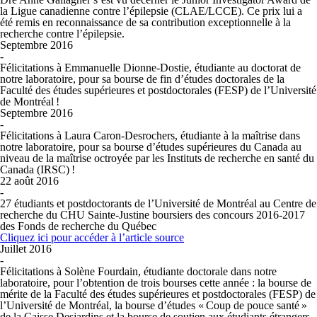
la Ligue canadienne contre l’épilepsie (CLAE/LCCE). Ce prix lui a
été remis en reconnaissance de sa contribution exceptionnelle à la
recherche contre l’épilepsie.
Septembre 2016
-
Félicitations à Emmanuelle Dionne-Dostie, étudiante au doctorat de
notre laboratoire, pour sa bourse de fin d’études doctorales de la
Faculté des études supérieures et postdoctorales (FESP) de l’Université
de Montréal !
Septembre 2016
-
Félicitations à Laura Caron-Desrochers, étudiante à la maîtrise dans
notre laboratoire, pour sa bourse d’études supérieures du Canada au
niveau de la maîtrise octroyée par les Instituts de recherche en santé du
Canada (IRSC) !
22 août 2016
-
27 étudiants et postdoctorants de l’Université de Montréal au Centre de
recherche du CHU Sainte-Justine boursiers des concours 2016-2017
des Fonds de recherche du Québec
Cliquez ici pour accéder à l’article source
Juillet 2016
-
Félicitations à Solène Fourdain, étudiante doctorale dans notre
laboratoire, pour l’obtention de trois bourses cette année : la bourse de
mérite de la Faculté des études supérieures et postdoctorales (FESP) de
l’Université de Montréal, la bourse d’études « Coup de pouce santé »
de la Caisse Desjardins et la bourse de soutien aux étudiants étrangers