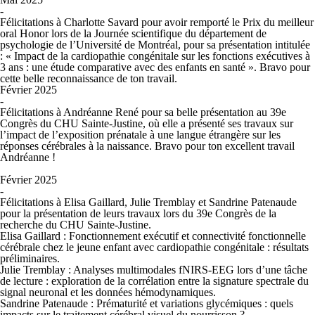
-
Félicitations à Charlotte Savard pour avoir remporté le Prix du meilleur
oral Honor lors de la Journée scientifique du département de
psychologie de l’Université de Montréal, pour sa présentation intitulée
:
« Impact de la cardiopathie congénitale sur les fonctions exécutives à
3 ans : une étude comparative avec des enfants en santé »
. Bravo pour
cette belle reconnaissance de ton travail.
Février 2025
-
Félicitations à Andréanne René pour sa belle présentation au 39e
Congrès du CHU Sainte-Justine, où elle a présenté ses travaux sur
l’impact de l’exposition prénatale à une langue étrangère sur les
réponses cérébrales à la naissance. Bravo pour ton excellent travail
Andréanne !
Février 2025
-
Félicitations à Elisa Gaillard, Julie Tremblay et Sandrine Patenaude
pour la présentation de leurs travaux lors du 39e Congrès de la
recherche du CHU Sainte-Justine.
Elisa Gaillard
:
Fonctionnement exécutif et connectivité fonctionnelle
cérébrale chez le jeune enfant avec cardiopathie congénitale : résultats
préliminaires.
Julie Tremblay
:
Analyses multimodales fNIRS-EEG lors d’une tâche
de lecture : exploration de la corrélation entre la signature spectrale du
signal neuronal et les données hémodynamiques.
Sandrine Patenaude
:
Prématurité et variations glycémiques : quels
impacts sur le traitement cérébral visuel du nourrisson ?