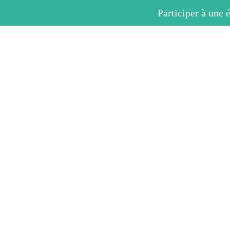
Participer à une 
Le laboratoire
L’équipe
Les projets