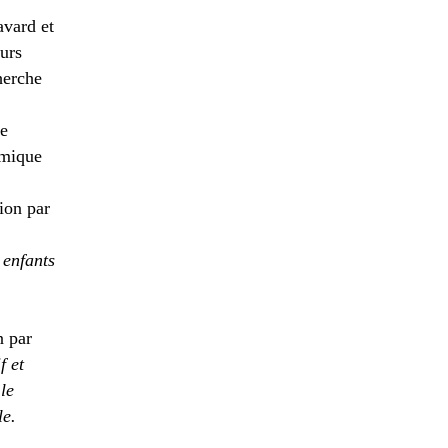
avard et
urs
herche
de
émique
tion par
 enfants
n par
f et
le
le.