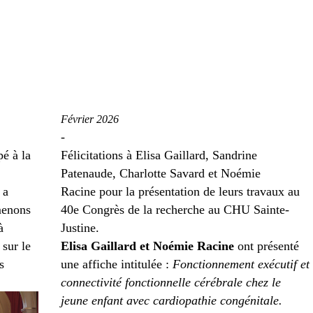
Février 2026
-
é à la
Félicitations à Elisa Gaillard, Sandrine
Patenaude, Charlotte Savard et Noémie
 a
Racine pour la présentation de leurs travaux au
menons
40
e
Congrès de la recherche au CHU Sainte-
à
Justine.
sur le
Elisa Gaillard et Noémie Racine
ont présenté
s
une affiche intitulée :
Fonctionnement exécutif et
connectivité fonctionnelle cérébrale chez le
jeune enfant avec cardiopathie congénitale.