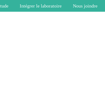
étude
Intégrer le laboratoire
Nous joindre
LES NOUVELLES
Les publications