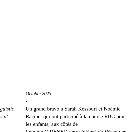
Octobre 2025
-
guistic
Un grand bravo à Sarah Kessouri et Noémie
s at
Racine, qui ont participé à la course RBC pour
les enfants, aux côtés de
l’équipe CIRENE(
Centre Intégré du Réseau en