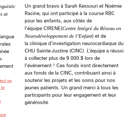
Un grand bravo à Sarah Kessouri et Noémie
nguistic
Racine, qui ont participé à la course RBC
s at
pour les enfants, aux côtés de
l’équipe CIRENE(
Centre Intégré du Réseau en
Neurodéveloppement de l’Enfant
) et de
 langue
la clinique d’investigation neurocardiaque du
rales
CHU Sainte-Justine (CINC). L’équipe a réussi
enée
à collecter plus de 9 000 $ lors de
n-
l’événement ! Ces fonds iront directement
gement
aux fonds de la CINC, contribuant ainsi à
soutenir les projets et les soins pour nos
eut se
 le
jeunes patients. Un grand merci à tous les
participants pour leur engagement et leur
e
générosité.
une