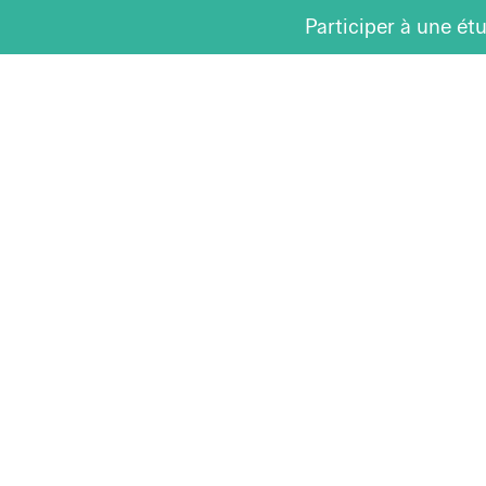
Participer à une ét
Le laboratoire
L’équipe
Les projets