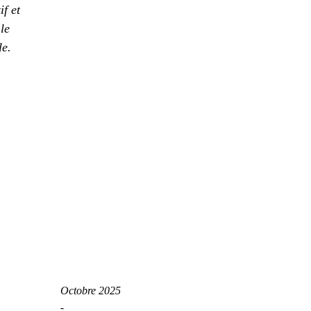
f et
le
le.
Octobre 2025
-