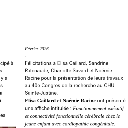
Février 2026
-
cipé à
Félicitations à Elisa Gaillard, Sandrine
es
Patenaude, Charlotte Savard et Noémie
 y a
Racine pour la présentation de leurs travaux
us
au 40
e
Congrès de la recherche au CHU
i
Sainte-Justine.
a
Elisa Gaillard et Noémie Racine
ont présenté
une affiche intitulée :
Fonctionnement exécutif
nés
et connectivité fonctionnelle cérébrale chez le
jeune enfant avec cardiopathie congénitale.