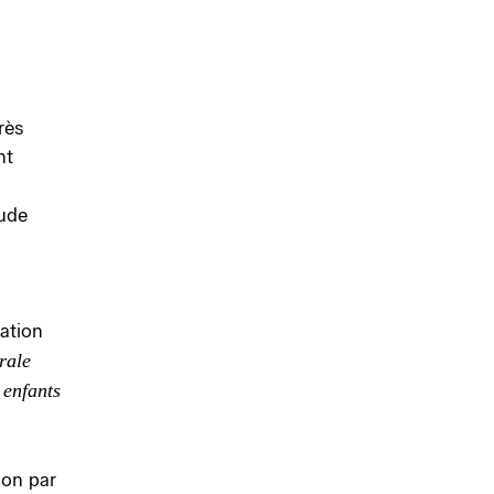
rès
nt
tude
tation
rale
 enfants
ion par