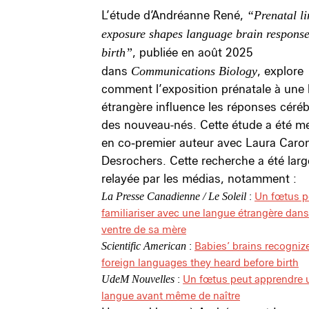
L’étude d’Andréanne René,
“Prenatal li
exposure shapes language brain response
birth”
, publiée en août 2025
dans
Communications Biology
, explore
comment l’exposition prénatale à une
étrangère influence les réponses céréb
des nouveau-nés. Cette étude a été m
en co‑premier auteur avec Laura Caro
Desrochers. Cette recherche a été lar
relayée par les médias, notamment :
:
Un fœtus p
La Presse Canadienne / Le Soleil
familiariser avec une langue étrangère dans
ventre de sa mère
:
Babies’ brains recogniz
Scientific American
foreign languages they heard before birth
:
Un fœtus peut apprendre 
UdeM Nouvelles
langue avant même de naître