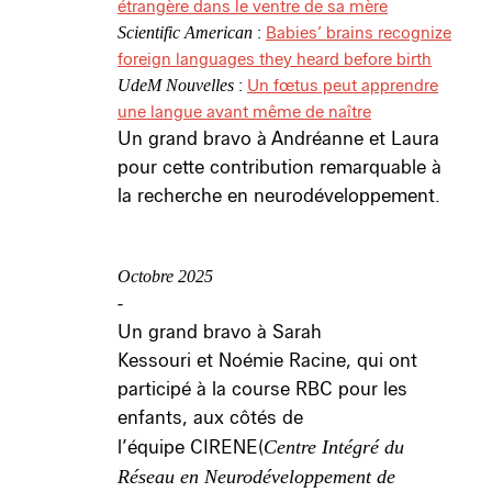
étrangère dans le ventre de sa mère
:
Babies’ brains recognize
Scientific American
foreign languages they heard before birth
:
Un fœtus peut apprendre
UdeM Nouvelles
une langue avant même de naître
Un grand bravo à Andréanne et Laura
pour cette contribution remarquable à
la recherche en neurodéveloppement.
Octobre 2025
-
Un grand bravo à Sarah
Kessouri et Noémie Racine, qui ont
participé à la course RBC pour les
enfants, aux côtés de
l’équipe CIRENE(
Centre Intégré du
Réseau en Neurodéveloppement de