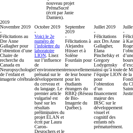
nouveau projet
PrémaSucré
(écrit par Janie
Damien).
2019
Novembre 2019
Octobre 2019
Septembre
Juillet 2019
Juill
-
-
2019
-
-
Félicitations au
Voici le 2e
-
Félicitations
Félic
Dre Anne
numéro de
Félicitations à
aux Drs Anne
à Ka
Gallagher pour
l’infolettre du
Alejandra
Gallagher,
Roge
l’obtention d’une
laboratoire
Hüsser et à
Elana
l’obt
Chaire de
LION
. Lisez
Solène
Pinchefsky et
d’un
recherche du
sur l’influence
Fourdain pour
Gregory
bour
Canada en
de
le
Lodygensky
d’exc
Neuropsychologie
l’environnement
renouvellement
ainsi qu’à toute
de Ma
de l’enfant et
prénatal sur le
de leur bourse
l’équipe LION
de la
imagerie cérébrale
développement
pour les
pour
Fond
du cerveau et
étudiants
l’obtention
du 
du langage. Le
étrangers du
d’un
Saint
premier article
RBIQ (Réseau
financement
Justi
vulgarisé est
de Bio-
majeur des
basé sur les
Imagerie du
IRSC sur le
résultats
Québec).
développement
préliminaires du
visuel et
projet ÉLAN et
cognitif des
écrit par Laura
enfants nés
Caron-
prématurément.
Desrochers et le