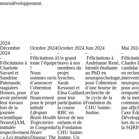
neurodéveloppement.
2024
Décembre
Octobre 2024
October 2024
Juin 2024
Mai 202
2024
-
-
-
-
-
Félicitations à
Un grand
Félicitations à
Félicitat
Félicitations à
toute l’équipe
bravo à nos
Andréanne René,
Charles 
Charlotte
!
membres du
bientôt étudiante
candidat
Savard et
Nous
projet
au PhD en
en recher
Sandrine
sommes ravis
Synchro,
neuropsychologie,
intervent
Patenaude,
d’annoncer
Sarah
pour l’obtention
neuropsy
stagiaires
l’obtention
Kessouri et
d’une bourse de
pour avo
Honors, pour
d’un
Elisa Gaillard,
recherche de
remporté 
avoir présenté
financement
pour leur
3
e
cycle de la
de la mei
leur travaux
pour le projet
participation à
Fondation du
communi
lors de la
intitulé
la course
CHU Sainte-
par affic
journée
Lifespan
RBC en
Justine.
l’axe Édu
scientifique
Brain Health
faveur de nos
Dévelop
NeuroQAM,
Trajectories
enfants et de
lors du 
intitulée
in Congenital
la Fondation
la SQRP
respectivement
Heart
CHU Sainte-
:
« Les troubles
Disease: The
Justine. Un