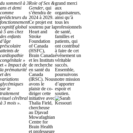
du sommeil à 3
Role of Sex &
grand merci
ans et demi
Gender
, qui
aux
comme
s’étendra de
organisateurs,
prédicteurs du
2024 à 2029.
ainsi qu’à
fonctionnement
Ce projet est
tous les
cognitif global
soutenu par la
professionnels
à 5 ans chez
Heart and
de santé,
des enfants
Stroke
familles et
d’âge
Foundation
patients, qui
préscolaire
of Canada
ont contribué
atteints de
(HSFC),
à faire de cet
cardiopathie
Brain Canada
événement un
congénitale »
et les Instituts
véritable
et
« Impact de
de recherche
succès.
la prématurité
en santé du
Ensemble,
et des
Canada
poursuivons
variations
(IRSC). Nous
notre mission
glycémiques
avons le
d’apporter
sur le
plaisir de co-
espoir et
traitement
diriger cette
soutien.
visuel cérébral
initiative avec
à 3 mois »
.
Thalia Field,
chercheuse
au Djavad
Mowafaghian
Centre for
Brain Health
et professeure