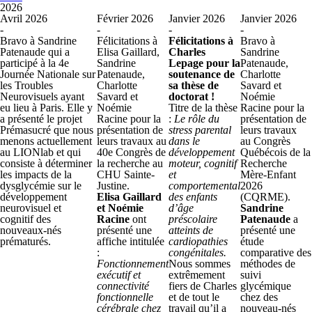
2026
Avril 2026
Février 2026
Janvier 2026
Janvier 2026
-
-
-
-
Bravo à Sandrine
Félicitations à
Félicitations à
Bravo à
Patenaude qui a
Elisa Gaillard,
Charles
Sandrine
participé à la 4e
Sandrine
Lepage pour la
Patenaude,
Journée Nationale sur
Patenaude,
soutenance de
Charlotte
les Troubles
Charlotte
sa thèse de
Savard et
Neurovisuels ayant
Savard et
doctorat !
Noémie
eu lieu à Paris. Elle y
Noémie
Titre de la thèse
Racine pour la
a présenté le projet
Racine pour la
:
Le rôle du
présentation de
Prémasucré que nous
présentation de
stress parental
leurs travaux
menons actuellement
leurs travaux au
dans le
au Congrès
au LIONlab et qui
40
e
Congrès de
développement
Québécois de la
consiste à déterminer
la recherche au
moteur, cognitif
Recherche
les impacts de la
CHU Sainte-
et
Mère-Enfant
dysglycémie sur le
Justine.
comportemental
2026
développement
Elisa Gaillard
des enfants
(CQRME).
neurovisuel et
et Noémie
d’âge
Sandrine
cognitif des
Racine
ont
préscolaire
Patenaude
a
nouveaux-nés
présenté une
atteints de
présenté une
prématurés.
affiche intitulée
cardiopathies
étude
:
congénitales.
comparative des
Fonctionnement
Nous sommes
méthodes de
exécutif et
extrêmement
suivi
connectivité
fiers de Charles
glycémique
fonctionnelle
et de tout le
chez des
cérébrale chez
travail qu’il a
nouveau-nés