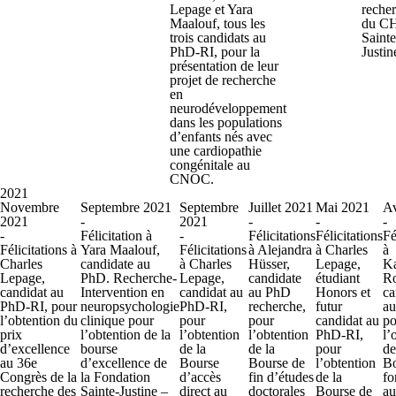
Lepage et Yara
reche
Maalouf, tous les
du C
trois candidats au
Sainte
PhD-RI, pour la
Justin
présentation de leur
projet de recherche
en
neurodéveloppement
dans les populations
d’enfants nés avec
une cardiopathie
congénitale au
CNOC.
2021
Novembre
Septembre 2021
Septembre
Juillet 2021
Mai 2021
Av
2021
-
2021
-
-
-
-
Félicitation à
-
Félicitations
Félicitations
Fé
Félicitations à
Yara Maalouf,
Félicitations
à Alejandra
à Charles
à
Charles
candidate au
à Charles
Hüsser,
Lepage,
Ka
Lepage,
PhD. Recherche-
Lepage,
candidate
étudiant
Ro
candidat au
Intervention en
candidat au
au PhD
Honors et
ca
PhD-RI, pour
neuropsychologie
PhD-RI,
recherche,
futur
au
l’obtention du
clinique pour
pour
pour
candidat au
po
prix
l’obtention de la
l’obtention
l’obtention
PhD-RI,
l’
d’excellence
bourse
de la
de la
pour
de
au 36e
d’excellence de
Bourse
Bourse de
l’obtention
Bo
Congrès de la
la Fondation
d’accès
fin d’études
de la
fo
recherche des
Sainte-Justine –
direct au
doctorales
Bourse de
au