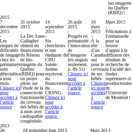
bio-imagerie
du Québec
(RBIQ) !
2015
7
31 octobre
14
26 août
16
Mars 2015
décembre
2015
septembre
2015
mars
-
2015
-
2015
-
2015
Félicitations à
-
La Dre Anne
-
Progrès en
-
Emmanuelle
Les
Gallagher
Six
prématurité :
À la
pour sa
risques de
obtient du
chercheurs
l’innovation
tête
bourse
difficultés
financement
et une
de
d’un
d’appui à la
de langage
du Réseau
étudiante du
l’imagerie
Canada
diffusion des
chez les
de bio-
CHU
(en anglais
uni
résultats de
prématurés
imagerie du
Sainte-
seulement,
pour le
recherche de
sont
Québec
Justine
p. 49-51)
cerveau
la Faculté des
détectables
(RBIQ) pour
reçoivent
Cliquez ici
de ses
études
à trois
un projet
du
pour
bébés
supérieures et
mois.
pilote sur
financement
accéder à
Cliquez
postdoctorales
Cliquez ici
l’étude de la
du
l’article
ici pour
de
pour
connectivité
CRSNG.
source
accéder
l’Université
accéder à
fonctionnelle
Cliquez ici
à
de Montréal !
l’article
du cerveau
pour
l’article
source
des bébés de
accéder à
source
4 mois avec
l’article
cardiopathie
source
congénitale.
2013
26
24 septembre
Juin 2013
Mars 2013