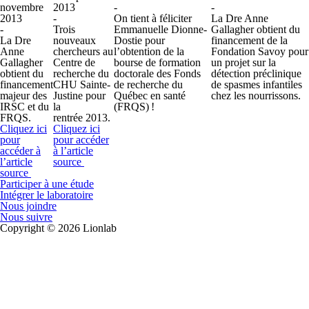
novembre
2013
-
-
2013
-
On tient à féliciter
La Dre Anne
-
Trois
Emmanuelle Dionne-
Gallagher obtient du
La Dre
nouveaux
Dostie pour
financement de la
Anne
chercheurs au
l’obtention de la
Fondation Savoy pour
Gallagher
Centre de
bourse de formation
un projet sur la
obtient du
recherche du
doctorale des Fonds
détection préclinique
financement
CHU Sainte-
de recherche du
de spasmes infantiles
majeur des
Justine pour
Québec en santé
chez les nourrissons.
IRSC et du
la
(FRQS) !
FRQS.
rentrée 2013.
Cliquez ici
Cliquez ici
pour
pour accéder
accéder à
à l’article
l’article
source
source
Participer à une étude
Intégrer le laboratoire
Nous joindre
Nous suivre
Copyright © 2026 Lionlab