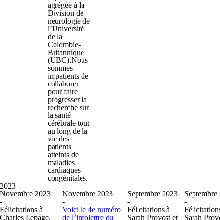
agrégée à la
Division de
neurologie de
l’Université
de la
Colombie-
Britannique
(UBC).Nous
sommes
impatients de
collaborer
pour faire
progresser la
recherche sur
la santé
cérébrale tout
au long de la
vie des
patients
atteints de
maladies
cardiaques
congénitales.
2023
Novembre 2023
Novembre 2023
Septembre 2023
Septembre
-
-
-
-
Félicitations à
Voici le 4e numéro
Félicitations à
Félicitation
Charles Lepage,
de l’infolettre du
Sarah Provost et
Sarah Provo