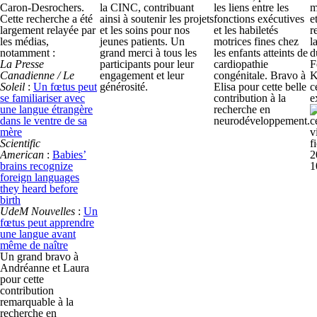
Caron-Desrochers.
la CINC, contribuant
les liens entre les
m
Cette recherche a été
ainsi à soutenir les projets
fonctions exécutives
e
largement relayée par
et les soins pour nos
et les habiletés
r
les médias,
jeunes patients. Un
motrices fines chez
l
notamment :
grand merci à tous les
les enfants atteints de
d
La Presse
participants pour leur
cardiopathie
F
Canadienne / Le
engagement et leur
congénitale. Bravo à
K
Soleil
:
Un fœtus peut
générosité.
Elisa pour cette belle
c
se familiariser avec
contribution à la
e
une langue étrangère
recherche en
dans le ventre de sa
neurodéveloppement.
mère
Scientific
American
:
Babies’
brains recognize
foreign languages
they heard before
birth
UdeM Nouvelles
:
Un
fœtus peut apprendre
une langue avant
même de naître
Un grand bravo à
Andréanne et Laura
pour cette
contribution
remarquable à la
recherche en