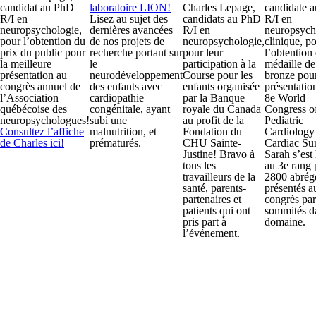
candidat au PhD
laboratoire LION!
Charles Lepage,
candidate 
R/I en
Lisez au sujet des
candidats au PhD
R/I en
neuropsychologie,
dernières avancées
R/I en
neuropsych
pour l’obtention du
de nos projets de
neuropsychologie,
clinique, p
prix du public pour
recherche portant sur
pour leur
l’obtention 
la meilleure
le
participation à la
médaille de
présentation au
neurodéveloppement
Course pour les
bronze pou
congrès annuel de
des enfants avec
enfants organisée
présentatio
l’Association
cardiopathie
par la Banque
8e World
québécoise des
congénitale, ayant
royale du Canada
Congress o
neuropsychologues!
subi une
au profit de la
Pediatric
Consultez l’affiche
malnutrition, et
Fondation du
Cardiology
de Charles ici!
prématurés.
CHU Sainte-
Cardiac Sur
Justine! Bravo à
Sarah s’est
tous les
au 3e rang 
travailleurs de la
2800 abrég
santé, parents-
présentés a
partenaires et
congrès par
patients qui ont
sommités d
pris part à
domaine.
l’événement.