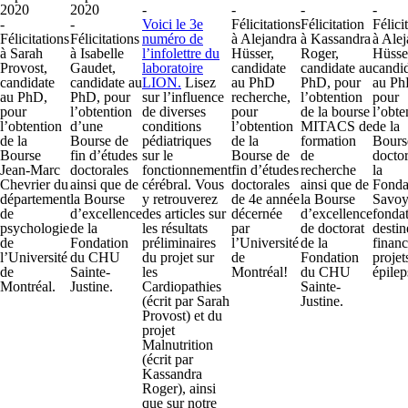
2020
2020
-
-
-
-
-
-
Voici le 3e
Félicitations
Félicitation
Félici
Félicitations
Félicitations
numéro de
à Alejandra
à Kassandra
à Ale
à Sarah
à Isabelle
l’infolettre du
Hüsser,
Roger,
Hüsse
Provost,
Gaudet,
laboratoire
candidate
candidate au
candi
candidate
candidate au
LION.
Lisez
au PhD
PhD, pour
au Ph
au PhD,
PhD, pour
sur l’influence
recherche,
l’obtention
pour
pour
l’obtention
de diverses
pour
de la bourse
l’obte
l’obtention
d’une
conditions
l’obtention
MITACS de
de la
de la
Bourse de
pédiatriques
de la
formation
Bours
Bourse
fin d’études
sur le
Bourse de
de
doctor
Jean-Marc
doctorales
fonctionnement
fin d’études
recherche
la
Chevrier du
ainsi que de
cérébral. Vous
doctorales
ainsi que de
Fonda
département
la Bourse
y retrouverez
de 4e année
la Bourse
Savoy
de
d’excellence
des articles sur
décernée
d’excellence
fonda
psychologie
de la
les résultats
par
de doctorat
destin
de
Fondation
préliminaires
l’Université
de la
financ
l’Université
du CHU
du projet sur
de
Fondation
projet
de
Sainte-
les
Montréal!
du CHU
épilep
Montréal.
Justine.
Cardiopathies
Sainte-
(écrit par Sarah
Justine.
Provost) et du
projet
Malnutrition
(écrit par
Kassandra
Roger), ainsi
que sur notre