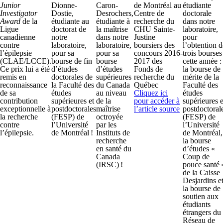
Junior
Dionne-
Caron-
de Montréal au
étudiante
Investigator
Dostie,
Desrochers,
Centre de
doctorale
Award
de la
étudiante au
étudiante à
recherche du
dans notre
Ligue
doctorat de
la maîtrise
CHU Sainte-
laboratoire,
canadienne
notre
dans notre
Justine
pour
contre
laboratoire,
laboratoire,
boursiers des
l’obtention d
l’épilepsie
pour sa
pour sa
concours 2016-
trois bourses
(CLAE/LCCE).
bourse de fin
bourse
2017 des
cette année :
Ce prix lui a été
d’études
d’études
Fonds de
la bourse de
remis en
doctorales de
supérieures
recherche du
mérite de la
reconnaissance
la Faculté des
du Canada
Québec
Faculté des
de sa
études
au niveau
Cliquez ici
études
contribution
supérieures et
de la
pour accéder à
supérieures e
exceptionnelle à
postdoctorales
maîtrise
l’article source
postdoctoral
la recherche
(FESP) de
octroyée
(FESP) de
contre
l’Université
par les
l’Université
l’épilepsie.
de Montréal !
Instituts de
de Montréal,
recherche
la bourse
en santé du
d’études «
Canada
Coup de
(IRSC) !
pouce santé 
de la Caisse
Desjardins e
la bourse de
soutien aux
étudiants
étrangers du
Réseau de