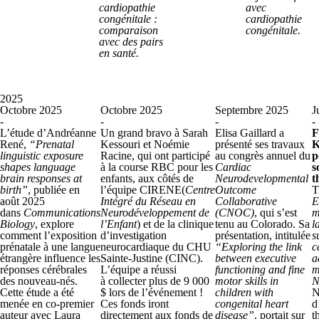
cardiopathie
avec
congénitale :
cardiopathie
comparaison
congénitale.
avec des pairs
en santé.
2025
Octobre 2025
Octobre 2025
Septembre 2025
J
-
-
-
-
L’étude d’Andréanne
Un grand bravo à Sarah
Elisa Gaillard a
F
René,
“Prenatal
Kessouri et Noémie
présenté ses travaux
K
linguistic exposure
Racine, qui ont participé
au congrès annuel du
p
shapes language
à la course RBC pour les
Cardiac
s
brain responses at
enfants, aux côtés de
Neurodevelopmental
t
birth”
, publiée en
l’équipe CIRENE(
Centre
Outcome
T
août 2025
Intégré du Réseau en
Collaborative
E
dans
Communications
Neurodéveloppement de
(CNOC)
, qui s’est
m
Biology
, explore
l’Enfant
) et de la clinique
tenu au Colorado. Sa
l
comment l’exposition
d’investigation
présentation, intitulée
s
prénatale à une langue
neurocardiaque du CHU
“Exploring the link
c
étrangère influence les
Sainte-Justine (CINC).
between executive
a
réponses cérébrales
L’équipe a réussi
functioning and fine
m
des nouveau-nés.
à collecter plus de 9 000
motor skills in
N
Cette étude a été
$ lors de l’événement !
children with
N
menée en co‑premier
Ces fonds iront
congenital heart
d
auteur avec Laura
directement aux fonds de
disease”
, portait sur
t