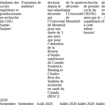
étudiants des
Formation de
doctorat
de 5e année
recherche
de
cycles
maîtrise!
depuis le
décernée
de premier
de
supérieurs et
baccalauréat
par
cycle du
re
postdoctorants
décernée
l’Université
CRSNG
d
en recherche
par
de
ainsi que le
– 
du CHU
l’Université
Montréal!
supplément
(
Sainte-
de Montréal
à cette
Justine!
pour une
même
durée de 3
bourse!
ans ainsi
que pour
l’obtention
de la
Bourse
d’études
supérieures
du Canada
Frederick-
Banting et
Charles-
Best des
Instituts de
recherche
en santé du
Canada
(IRSC)!
2020
Septembre
Septembre
Août 2020
Juillet 2020
Juillet 2020
Juille