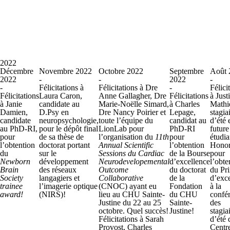
2022
Décembre
Novembre 2022
Octobre 2022
Septembre
Août 
2022
-
-
2022
-
-
Félicitations à
Félicitations à Dre
-
Félici
Félicitations
Laura Caron,
Anne Gallagher, Dre
Félicitations
à Just
à Janie
candidate au
Marie-Noëlle Simard,
à Charles
Mathi
Damien,
D.Psy en
Dre Nancy Poirier et
Lepage,
stagia
candidate
neuropsychologie,
toute l’équipe du
candidat au
d’été 
au PhD-RI,
pour le dépôt final
LionLab pour
PhD-RI
future
pour
de sa thèse de
l’organisation du
11th
pour
étudia
l’obtention
doctorat portant
Annual Scientific
l’obtention
Honor
du
sur le
Sessions du Cardiac
de la Bourse
pour
Newborn
développement
Neurodevelopemental
d’excellence
l’obte
Brain
des réseaux
Outcome
du doctorat
du Pr
Society
langagiers et
Collaborative
de la
d’exc
trainee
l’imagerie optique
(CNOC) ayant eu
Fondation
à la
award!
(NIRS)!
lieu au CHU Sainte-
du CHU
confé
Justine du 22 au 25
Sainte-
des
octobre. Quel succès!
Justine!
stagia
Félicitations à Sarah
d’été 
Provost, Charles
Centr