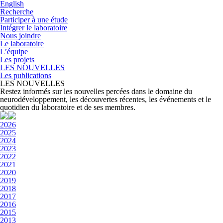
English
Recherche
Participer à une étude
Intégrer le laboratoire
Nous joindre
Le laboratoire
L’équipe
Les projets
LES NOUVELLES
Les publications
LES NOUVELLES
Restez informés sur les nouvelles percées dans le domaine du
neurodéveloppement, les découvertes récentes, les événements et le
quotidien du laboratoire et de ses membres.
2026
2025
2024
2023
2022
2021
2020
2019
2018
2017
2016
2015
2013