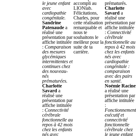
le jeune enfant
accompli au
prématurés.
avec
LIONlab.
Charlotte
cardiopathie
Félicitations,
Savard
a
congénitale.
Charles, pour
réalisé une
Sandrine
cette réalisation
présentation par
Patenaude
a
remarquable et
affiche intitulée
réalisé une
nous te
:
Connectivité
présentation par
souhaitons le
cérébrale
affiche intitulée
meilleur pour la
fonctionnelle au
:
Comparaison
suite de ta
repos à 42 mois
des mesures
carrière.
chez les enfants
glycémiques
nés avec
intermittentes et
cardiopathie
continues chez
congénitale :
des nouveau-
comparaison
nés
avec des pairs
prématurées.
en santé.
Charlotte
Noémie Racine
Savard
a
a réalisé une
réalisé une
présentation par
présentation par
affiche intitulée
affiche intitulée
:
:
Connectivité
Fonctionnement
cérébrale
exécutif et
fonctionnelle au
connectivité
repos à 42 mois
fonctionnelle
chez les enfants
cérébrale chez
nés avec
le jeune enfant