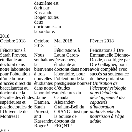
deuxième est
écrit par
Kassandra
Roger, toutes
deux
doctorantes au
laboratoire.
2018
Octobre 2018
Octobre
Mai 2018
Février 2018
-
2018
-
-
Félicitations à
-
Félicitations à
Félicitations à Dre
Sarah Provost,
Nous
Laura Caron-
Emmanuelle Dionne-
étudiante au
souhaitons
Desrochers,
Dostie, co-dirigée par
doctorat dans
la
étudiante au
Dre Gallagher, pour
notre laboratoire,
bienvenue
doctorat dans notre
avoir complété avec
pour l’obtention
à trois
laboratoire, pour
succès sa soutenance
d’une bourse
nouvelles
l’obtention de la
de thèse portant sur
d’accès direct du
étudiantes
prestigieuse bourse
l’
Utilisation de
baccalauréat au
dans notre
d’études
l’électrophysiologie
doctorat de la
laboratoire
supérieures du
dans l’étude du
Faculté des études
: Janie
Canada
développement des
supérieures et
Damien,
Alexander-
capacités
postdoctorales de
Sarah
Graham-Bell du
d’intégration
l’Université de
Provost,
CRSNG ainsi que
audiovisuelle du
Montréal !
and
la bourse de
nourrisson à l’âge
Kassandra
doctorat du
adulte
.
Roger !
FRQNT !
2017