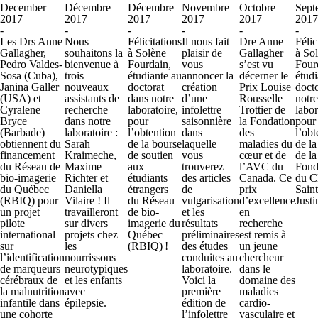
December
Décembre
Décembre
Novembre
Octobre
Sept
2017
2017
2017
2017
2017
2017
-
-
-
-
-
-
Les Drs Anne
Nous
Félicitations
Il nous fait
Dre Anne
Félic
Gallagher,
souhaitons la
à Solène
plaisir de
Gallagher
à So
Pedro Valdes-
bienvenue à
Fourdain,
vous
s’est vu
Four
Sosa (Cuba),
trois
étudiante au
annoncer la
décerner le
étudi
Janina Galler
nouveaux
doctorat
création
Prix Louise
docto
(USA) et
assistants de
dans notre
d’une
Rousselle
notre
Cyralene
recherche
laboratoire,
infolettre
Trottier de
labor
Bryce
dans notre
pour
saisonnière
la Fondation
pour
(Barbade)
laboratoire :
l’obtention
dans
des
l’obt
obtiennent du
Sarah
de la bourse
laquelle
maladies du
de la
financement
Kraimeche,
de soutien
vous
cœur et de
de la
du Réseau de
Maxime
aux
trouverez
l’AVC du
Fond
bio-imagerie
Richter et
étudiants
des articles
Canada. Ce
du 
du Québec
Daniella
étrangers
de
prix
Saint
(RBIQ) pour
Vilaire ! Il
du Réseau
vulgarisation
d’excellence
Justi
un projet
travailleront
de bio-
et les
en
pilote
sur divers
imagerie du
résultats
recherche
international
projets chez
Québec
préliminaires
est remis à
sur
les
(RBIQ) !
des études
un jeune
l’identification
nourrissons
conduites au
chercheur
de marqueurs
neurotypiques
laboratoire.
dans le
cérébraux de
et les enfants
Voici la
domaine des
la malnutrition
avec
première
maladies
infantile dans
épilepsie.
édition de
cardio-
une cohorte
l’infolettre
vasculaire et