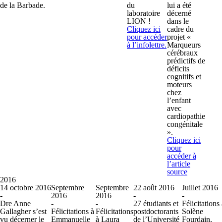
de la Barbade.
du
lui a été
laboratoire
décerné
LION !
dans le
Cliquez ici
cadre du
pour accéder
projet «
à l’infolettre.
Marqueurs
cérébraux
prédictifs de
déficits
cognitifs et
moteurs
chez
l’enfant
avec
cardiopathie
congénitale
».
Cliquez ici
pour
accéder à
l’article
source
2016
14 octobre 2016
Septembre
Septembre
22 août 2016
Juillet 2016
-
2016
2016
-
-
Dre Anne
-
-
27 étudiants et
Félicitations
Gallagher s’est
Félicitations à
Félicitations
postdoctorants
Solène
vu décerner le
Emmanuelle
à Laura
de l’Université
Fourdain,