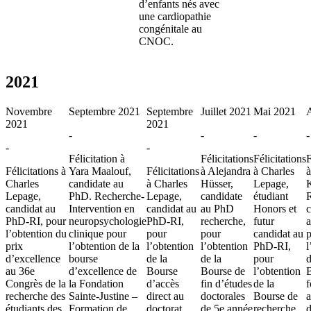
d’enfants nés avec
une cardiopathie
congénitale au
CNOC.
2021
Novembre
Septembre 2021
Septembre
Juillet 2021
Mai 2021
A
2021
2021
-
-
-
-
-
-
Félicitation à
Félicitations
Félicitations
F
Félicitations à
Yara Maalouf,
Félicitations
à Alejandra
à Charles
à
Charles
candidate au
à Charles
Hüsser,
Lepage,
Lepage,
PhD. Recherche-
Lepage,
candidate
étudiant
R
candidat au
Intervention en
candidat au
au PhD
Honors et
c
PhD-RI, pour
neuropsychologie
PhD-RI,
recherche,
futur
l’obtention du
clinique pour
pour
pour
candidat au
prix
l’obtention de la
l’obtention
l’obtention
PhD-RI,
l
d’excellence
bourse
de la
de la
pour
d
au 36e
d’excellence de
Bourse
Bourse de
l’obtention
Congrès de la
la Fondation
d’accès
fin d’études
de la
f
recherche des
Sainte-Justine –
direct au
doctorales
Bourse de
a
étudiants des
Formation de
doctorat
de 5e année
recherche