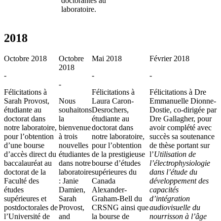
doctorantes au
laboratoire.
2018
Octobre 2018
Octobre
Mai 2018
Février 2018
2018
-
-
-
-
Félicitations à
Félicitations à
Félicitations à Dre
Sarah Provost,
Nous
Laura Caron-
Emmanuelle Dionne-
étudiante au
souhaitons
Desrochers,
Dostie, co-dirigée par
doctorat dans
la
étudiante au
Dre Gallagher, pour
notre laboratoire,
bienvenue
doctorat dans
avoir complété avec
pour l’obtention
à trois
notre laboratoire,
succès sa soutenance
d’une bourse
nouvelles
pour l’obtention
de thèse portant sur
d’accès direct du
étudiantes
de la prestigieuse
l’
Utilisation de
baccalauréat au
dans notre
bourse d’études
l’électrophysiologie
doctorat de la
laboratoire
supérieures du
dans l’étude du
Faculté des
: Janie
Canada
développement des
études
Damien,
Alexander-
capacités
supérieures et
Sarah
Graham-Bell du
d’intégration
postdoctorales de
Provost,
CRSNG ainsi que
audiovisuelle du
l’Université de
and
la bourse de
nourrisson à l’âge