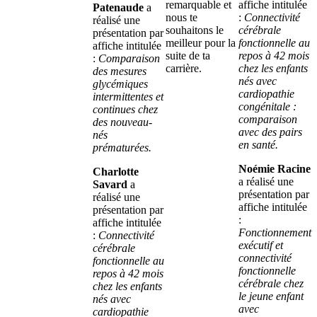
remarquable et
affiche intitulée
Patenaude
a
nous te
:
Connectivité
réalisé une
souhaitons le
cérébrale
présentation par
meilleur pour la
fonctionnelle au
affiche intitulée
suite de ta
repos à 42 mois
:
Comparaison
carrière.
chez les enfants
des mesures
nés avec
glycémiques
cardiopathie
intermittentes et
congénitale :
continues chez
comparaison
des nouveau-
avec des pairs
nés
en santé.
prématurées.
Noémie Racine
Charlotte
a réalisé une
Savard
a
présentation par
réalisé une
affiche intitulée
présentation par
:
affiche intitulée
Fonctionnement
:
Connectivité
exécutif et
cérébrale
connectivité
fonctionnelle au
fonctionnelle
repos à 42 mois
cérébrale chez
chez les enfants
le jeune enfant
nés avec
avec
cardiopathie