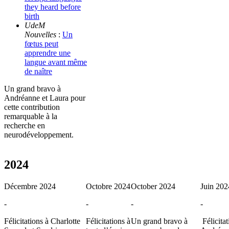
they heard before
birth
UdeM
Nouvelles
:
Un
fœtus peut
apprendre une
langue avant même
de naître
Un grand bravo à
Andréanne et Laura pour
cette contribution
remarquable à la
recherche en
neurodéveloppement.
2024
Décembre 2024
Octobre 2024
October 2024
Juin 202
-
-
-
-
Félicitations à Charlotte
Félicitations à
Un grand bravo à
Félicitat