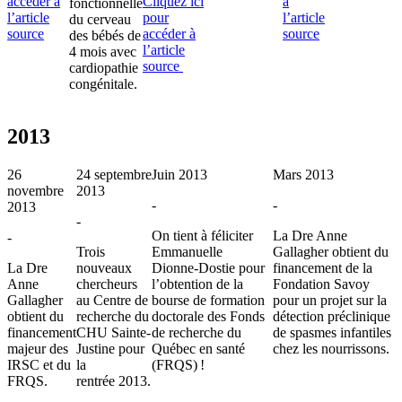
accéder à
Cliquez ici
à
fonctionnelle
l’article
pour
l’article
du cerveau
source
accéder à
source
des bébés de
l’article
4 mois avec
source
cardiopathie
congénitale.
2013
26
24 septembre
Juin 2013
Mars 2013
novembre
2013
-
-
2013
-
On tient à féliciter
La Dre Anne
-
Trois
Emmanuelle
Gallagher obtient du
La Dre
nouveaux
Dionne-Dostie pour
financement de la
Anne
chercheurs
l’obtention de la
Fondation Savoy
Gallagher
au Centre de
bourse de formation
pour un projet sur la
obtient du
recherche du
doctorale des Fonds
détection préclinique
financement
CHU Sainte-
de recherche du
de spasmes infantiles
majeur des
Justine pour
Québec en santé
chez les nourrissons.
IRSC et du
la
(FRQS) !
FRQS.
rentrée 2013.