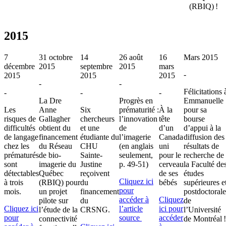
(RBIQ) !
2015
7
31 octobre
14
26 août
16
Mars 2015
décembre
2015
septembre
2015
mars
-
2015
2015
2015
-
-
Félicitations 
-
-
-
La Dre
Progrès en
Emmanuelle
Les
Anne
Six
prématurité :
À la
pour sa
risques de
Gallagher
chercheurs
l’innovation
tête
bourse
difficultés
obtient du
et une
de
d’un
d’appui à la
de langage
financement
étudiante du
l’imagerie
Canada
diffusion des
chez les
du Réseau
CHU
(en anglais
uni
résultats de
prématurés
de bio-
Sainte-
seulement,
pour le
recherche de
sont
imagerie du
Justine
p. 49-51)
cerveau
la Faculté de
détectables
Québec
reçoivent
de ses
études
Cliquez ici
à trois
(RBIQ) pour
du
bébés
supérieures e
pour
mois.
un projet
financement
postdoctorale
accéder à
Cliquez
pilote sur
du
de
Cliquez ici
l’article
ici pour
l’étude de la
CRSNG.
l’Université
pour
source
accéder
connectivité
de Montréal !