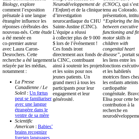
Biology
, explore
Neurodéveloppement de
(CNOC)
, qui s’est
comment l’exposition
l’Enfant
) et de la clinique
tenu au Colorado.
prénatale à une langue
d’investigation
présentation, intitu
étrangère influence les
neurocardiaque du CHU
“Exploring the lin
réponses cérébrales des
Sainte-Justine (CINC).
between executive
nouveau-nés. Cette étude
L’équipe a réussi
functioning and fi
a été menée en
à collecter plus de 9 000
motor skills in
co‑premier auteur
$ lors de l’événement !
children with
avec Laura Caron-
Ces fonds iront
congenital heart
Desrochers. Cette
directement aux fonds de
disease”
, portait s
recherche a été largement
la CINC, contribuant
les liens entre les
relayée par les médias,
ainsi à soutenir les projets
fonctions exécutiv
notamment :
et les soins pour nos
et les habiletés
jeunes patients. Un
motrices fines che
La Presse
grand merci à tous les
les enfants atteints
Canadienne / Le
participants pour leur
cardiopathie
Soleil
:
Un fœtus
engagement et leur
congénitale. Bravo
peut se familiariser
générosité.
Elisa pour cette be
avec une langue
contribution à la
étrangère dans le
recherche en
ventre de sa mère
neurodéveloppeme
Scientific
American
:
Babies’
brains recognize
foreign languages