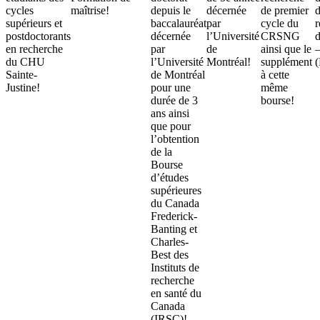
cycles
maîtrise!
depuis le
décernée
de premier
supérieurs et
baccalauréat
par
cycle du
r
postdoctorants
décernée
l’Université
CRSNG
en recherche
par
de
ainsi que le
–
du CHU
l’Université
Montréal!
supplément
Sainte-
de Montréal
à cette
Justine!
pour une
même
durée de 3
bourse!
ans ainsi
que pour
l’obtention
de la
Bourse
d’études
supérieures
du Canada
Frederick-
Banting et
Charles-
Best des
Instituts de
recherche
en santé du
Canada
(IRSC)!