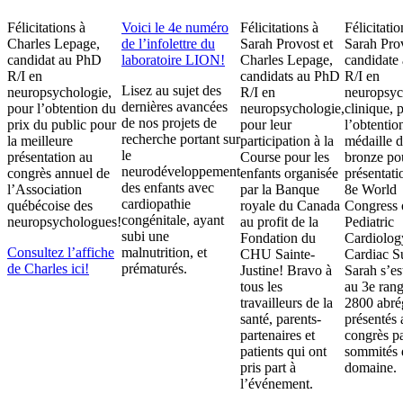
Félicitations à
Voici le 4e numéro
Félicitations à
Félicitatio
Charles Lepage,
de l’infolettre du
Sarah Provost et
Sarah Pro
candidat au PhD
laboratoire LION!
Charles Lepage,
candidate
R/I en
candidats au PhD
R/I en
Lisez au sujet des
neuropsychologie,
R/I en
neuropsyc
dernières avancées
pour l’obtention du
neuropsychologie,
clinique, 
de nos projets de
prix du public pour
pour leur
l’obtentio
recherche portant sur
la meilleure
participation à la
médaille 
le
présentation au
Course pour les
bronze po
neurodéveloppement
congrès annuel de
enfants organisée
présentati
des enfants avec
l’Association
par la Banque
8e World
cardiopathie
québécoise des
royale du Canada
Congress 
congénitale, ayant
neuropsychologues!
au profit de la
Pediatric
subi une
Fondation du
Cardiolog
Consultez l’affiche
malnutrition, et
CHU Sainte-
Cardiac S
de Charles ici!
prématurés.
Justine! Bravo à
Sarah s’es
tous les
au 3e ran
travailleurs de la
2800 abré
santé, parents-
présentés 
partenaires et
congrès p
patients qui ont
sommités 
pris part à
domaine.
l’événement.