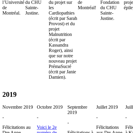
l’Université
du CHU
du projet sur
de
Fondation
proje
de
Sainte-
les
Montréal!
du CHU
épil
Montréal.
Justine.
Cardiopathies
Sainte-
(écrit par Sarah
Justine.
Provost) et du
projet
Malnutrition
(écrit par
Kassandra
Roger), ainsi
que sur notre
nouveau projet
PrémaSucré
(écrit par Janie
Damien).
2019
Novembre 2019
Octobre 2019
Septembre
Juillet 2019
Juil
2019
-
-
-
-
-
Félicitations au
Voici le 2e
Félicitations
Féli
Dre Anne
numéro de
Félicitations à
aux Drs Anne
à K