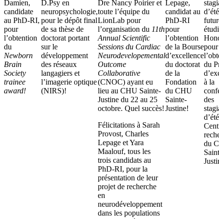
Damien,
D.Psy en
Dre Nancy Poirier et
Lepage,
stagi
candidate
neuropsychologie,
toute l’équipe du
candidat au
d’été
au PhD-RI,
pour le dépôt final
LionLab pour
PhD-RI
futur
pour
de sa thèse de
l’organisation du
11th
pour
étud
l’obtention
doctorat portant
Annual Scientific
l’obtention
Hono
du
sur le
Sessions du Cardiac
de la Bourse
pour
Newborn
développement
Neurodevelopemental
d’excellence
l’obt
Brain
des réseaux
Outcome
du doctorat
du P
Society
langagiers et
Collaborative
de la
d’ex
trainee
l’imagerie optique
(CNOC) ayant eu
Fondation
à la
award!
(NIRS)!
lieu au CHU Sainte-
du CHU
conf
Justine du 22 au 25
Sainte-
des
octobre. Quel succès!
Justine!
stagi
d’ét
Félicitations à Sarah
Cent
Provost, Charles
rech
Lepage et Yara
du 
Maalouf, tous les
Sain
trois candidats au
Justi
PhD-RI, pour la
présentation de leur
projet de recherche
en
neurodéveloppement
dans les populations