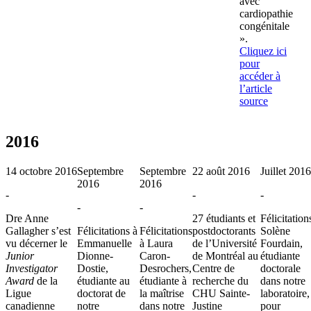
avec
cardiopathie
congénitale
».
Cliquez ici
pour
accéder à
l’article
source
2016
14 octobre 2016
Septembre
Septembre
22 août 2016
Juillet 2016
2016
2016
-
-
-
-
-
Dre Anne
27 étudiants et
Félicitation
Gallagher s’est
Félicitations à
Félicitations
postdoctorants
Solène
vu décerner le
Emmanuelle
à Laura
de l’Université
Fourdain,
Junior
Dionne-
Caron-
de Montréal au
étudiante
Investigator
Dostie,
Desrochers,
Centre de
doctorale
Award
de la
étudiante au
étudiante à
recherche du
dans notre
Ligue
doctorat de
la maîtrise
CHU Sainte-
laboratoire,
canadienne
notre
dans notre
Justine
pour