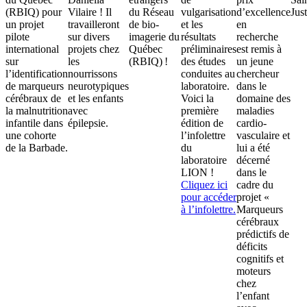
(RBIQ) pour
Vilaire ! Il
du Réseau
vulgarisation
d’excellence
Just
un projet
travailleront
de bio-
et les
en
pilote
sur divers
imagerie du
résultats
recherche
international
projets chez
Québec
préliminaires
est remis à
sur
les
(RBIQ) !
des études
un jeune
l’identification
nourrissons
conduites au
chercheur
de marqueurs
neurotypiques
laboratoire.
dans le
cérébraux de
et les enfants
Voici la
domaine des
la malnutrition
avec
première
maladies
infantile dans
épilepsie.
édition de
cardio-
une cohorte
l’infolettre
vasculaire et
de la Barbade.
du
lui a été
laboratoire
décerné
LION !
dans le
Cliquez ici
cadre du
pour accéder
projet «
à l’infolettre.
Marqueurs
cérébraux
prédictifs de
déficits
cognitifs et
moteurs
chez
l’enfant