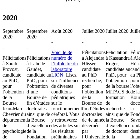
2020
Septembre
Septembre
Août 2020
Juillet 2020
Juillet 2020
Juill
2020
2020
-
-
-
-
-
-
Voici le 3e
Félicitations
Félicitation
Félic
Félicitations
Félicitations
numéro de
à Alejandra
à Kassandra
à Al
à Sarah
à Isabelle
l’infolettre du
Hüsser,
Roger,
Hüss
Provost,
Gaudet,
laboratoire
candidate
candidate au
cand
candidate
candidate au
LION.
Lisez
au PhD
PhD, pour
au P
au PhD,
PhD, pour
sur l’influence
recherche,
l’obtention
pour
pour
l’obtention
de diverses
pour
de la bourse
l’obt
l’obtention
d’une
conditions
l’obtention
MITACS de
de la
de la
Bourse de
pédiatriques
de la
formation
Bour
Bourse
fin d’études
sur le
Bourse de
de
doct
Jean-Marc
doctorales
fonctionnement
fin d’études
recherche
la
Chevrier du
ainsi que de
cérébral. Vous
doctorales
ainsi que de
Fond
département
la Bourse
y retrouverez
de 4e année
la Bourse
Savo
de
d’excellence
des articles sur
décernée
d’excellence
fond
psychologie
de la
les résultats
par
de doctorat
desti
de
Fondation
préliminaires
l’Université
de la
fina