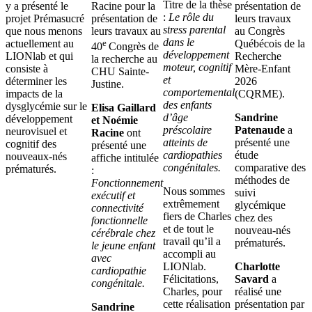
Titre de la thèse
y a présenté le
Racine pour la
présentation de
:
Le rôle du
projet Prémasucré
présentation de
leurs travaux
stress parental
que nous menons
leurs travaux au
au Congrès
dans le
actuellement au
e
Québécois de la
40
Congrès de
développement
LIONlab et qui
Recherche
la recherche au
moteur, cognitif
consiste à
Mère-Enfant
CHU Sainte-
et
déterminer les
2026
Justine.
comportemental
impacts de la
(CQRME).
des enfants
dysglycémie sur le
Elisa Gaillard
d’âge
Sandrine
développement
et Noémie
préscolaire
Patenaude
a
neurovisuel et
Racine
ont
atteints de
présenté une
cognitif des
présenté une
cardiopathies
étude
nouveaux-nés
affiche intitulée
congénitales.
comparative des
prématurés.
:
méthodes de
Fonctionnement
Nous sommes
suivi
exécutif et
extrêmement
glycémique
connectivité
fiers de Charles
chez des
fonctionnelle
et de tout le
nouveau-nés
cérébrale chez
travail qu’il a
prématurés.
le jeune enfant
accompli au
avec
LIONlab.
Charlotte
cardiopathie
Félicitations,
Savard
a
congénitale.
Charles, pour
réalisé une
cette réalisation
présentation par
Sandrine