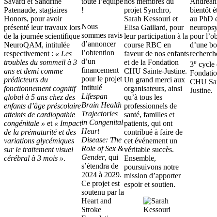
Savard et Sandrine
toute l’équipe
nos membres du
Andréan
Patenaude, stagiaires
!
projet Synchro,
bientôt é
Honors, pour avoir
Sarah Kessouri et
au PhD 
Nous
présenté leur travaux lors
Elisa Gaillard, pour
neuropsy
sommes ravis
de la journée scientifique
leur participation à la
pour l’o
d’annoncer
NeuroQAM, intitulée
course RBC en
d’une bo
l’obtention
respectivement :
« Les
faveur de nos enfants
recherch
d’un
troubles du sommeil à 3
et de la Fondation
e
3
cycle 
financement
ans et demi comme
CHU Sainte-Justine.
Fondatio
pour le projet
prédicteurs du
Un grand merci aux
CHU Sai
intitulé
fonctionnement cognitif
organisateurs, ainsi
Justine.
Lifespan
global à 5 ans chez des
qu’à tous les
Brain Health
enfants d’âge préscolaire
professionnels de
Trajectories
atteints de cardiopathie
santé, familles et
in Congenital
congénitale »
et
« Impact
patients, qui ont
Heart
de la prématurité et des
contribué à faire de
Disease: The
variations glycémiques
cet événement un
Role of Sex &
sur le traitement visuel
véritable succès.
Gender
, qui
cérébral à 3 mois »
.
Ensemble,
s’étendra de
poursuivons notre
2024 à 2029.
mission d’apporter
Ce projet est
espoir et soutien.
soutenu par la
Heart and
Stroke