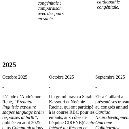
cardiopathie
congénitale :
congénitale.
comparaison
avec des pairs
en santé.
2025
Octobre 2025
Octobre 2025
Septembre 2025
-
-
-
L’étude d’Andréanne
Un grand bravo à Sarah
Elisa Gaillard a
René,
“Prenatal
Kessouri et Noémie
présenté ses trava
linguistic exposure
Racine, qui ont participé
au congrès annuel
shapes language brain
à la course RBC pour les
Cardiac
responses at birth”
,
enfants, aux côtés de
Neurodevelopment
publiée en août 2025
l’équipe CIRENE(
Centre
Outcome
dans
Communications
Intégré du Réseau en
Collaborative