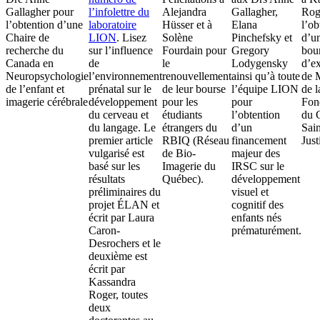
Gallagher pour
l’infolettre du
Alejandra
Gallagher,
Rog
l’obtention d’une
laboratoire
Hüsser et à
Elana
l’ob
Chaire de
LION
. Lisez
Solène
Pinchefsky et
d’u
recherche du
sur l’influence
Fourdain pour
Gregory
bou
Canada en
de
le
Lodygensky
d’e
Neuropsychologie
l’environnement
renouvellement
ainsi qu’à toute
de M
de l’enfant et
prénatal sur le
de leur bourse
l’équipe LION
de l
imagerie cérébrale
développement
pour les
pour
Fon
du cerveau et
étudiants
l’obtention
du
du langage. Le
étrangers du
d’un
Sain
premier article
RBIQ (Réseau
financement
Just
vulgarisé est
de Bio-
majeur des
basé sur les
Imagerie du
IRSC sur le
résultats
Québec).
développement
préliminaires du
visuel et
projet ÉLAN et
cognitif des
écrit par Laura
enfants nés
Caron-
prématurément.
Desrochers et le
deuxième est
écrit par
Kassandra
Roger, toutes
deux