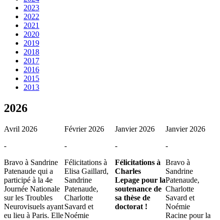
2023
2022
2021
2020
2019
2018
2017
2016
2015
2013
2026
Avril 2026
Février 2026
Janvier 2026
Janvier 2026
-
-
-
-
Bravo à Sandrine
Félicitations à
Félicitations à
Bravo à
Patenaude qui a
Elisa Gaillard,
Charles
Sandrine
participé à la 4e
Sandrine
Lepage pour la
Patenaude,
Journée Nationale
Patenaude,
soutenance de
Charlotte
sur les Troubles
Charlotte
sa thèse de
Savard et
Neurovisuels ayant
Savard et
doctorat !
Noémie
eu lieu à Paris. Elle
Noémie
Racine pour la