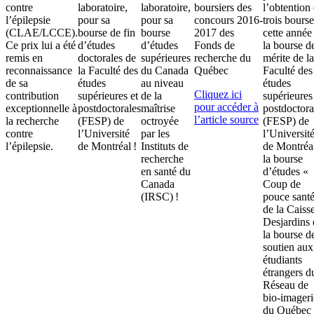
contre
laboratoire,
laboratoire,
boursiers des
l’obtention
l’épilepsie
pour sa
pour sa
concours 2016-
trois bourse
(CLAE/LCCE).
bourse de fin
bourse
2017 des
cette année 
Ce prix lui a été
d’études
d’études
Fonds de
la bourse d
remis en
doctorales de
supérieures
recherche du
mérite de la
reconnaissance
la Faculté des
du Canada
Québec
Faculté des
de sa
études
au niveau
études
Cliquez ici
contribution
supérieures et
de la
supérieures
pour accéder à
exceptionnelle à
postdoctorales
maîtrise
postdoctora
l’article source
la recherche
(FESP) de
octroyée
(FESP) de
contre
l’Université
par les
l’Universit
l’épilepsie.
de Montréal !
Instituts de
de Montréa
recherche
la bourse
en santé du
d’études «
Canada
Coup de
(IRSC) !
pouce santé
de la Caiss
Desjardins 
la bourse d
soutien aux
étudiants
étrangers d
Réseau de
bio-imageri
du Québec