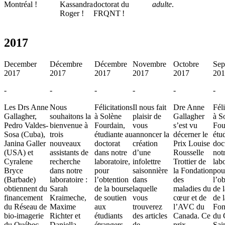
Montréal !
Kassandra
doctorat du
adulte
.
Roger !
FRQNT !
2017
December
Décembre
Décembre
Novembre
Octobre
Sep
2017
2017
2017
2017
2017
201
-
-
-
-
-
-
Les Drs Anne
Nous
Félicitations
Il nous fait
Dre Anne
Féli
Gallagher,
souhaitons la
à Solène
plaisir de
Gallagher
à S
Pedro Valdes-
bienvenue à
Fourdain,
vous
s’est vu
Fou
Sosa (Cuba),
trois
étudiante au
annoncer la
décerner le
étu
Janina Galler
nouveaux
doctorat
création
Prix Louise
doc
(USA) et
assistants de
dans notre
d’une
Rousselle
not
Cyralene
recherche
laboratoire,
infolettre
Trottier de
labo
Bryce
dans notre
pour
saisonnière
la Fondation
pou
(Barbade)
laboratoire :
l’obtention
dans
des
l’o
obtiennent du
Sarah
de la bourse
laquelle
maladies du
de 
financement
Kraimeche,
de soutien
vous
cœur et de
de l
du Réseau de
Maxime
aux
trouverez
l’AVC du
Fon
bio-imagerie
Richter et
étudiants
des articles
Canada. Ce
du
du Québec
Daniella
étrangers
de
prix
Sai